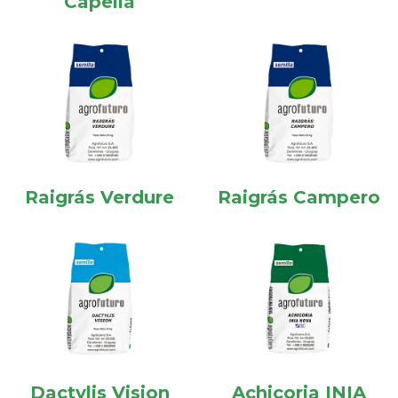
Capella
Raigrás Verdure
Raigrás Campero
Dactylis Vision
Achicoria INIA