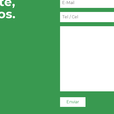
te,
os.