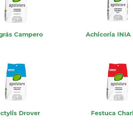
grás Campero
Achicoria INIA
ctylis Drover
Festuca Cha