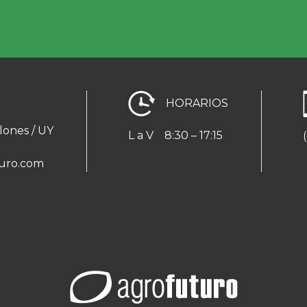
HORARIOS
lones / UY
L a V
8:30 – 17:15
uro.com